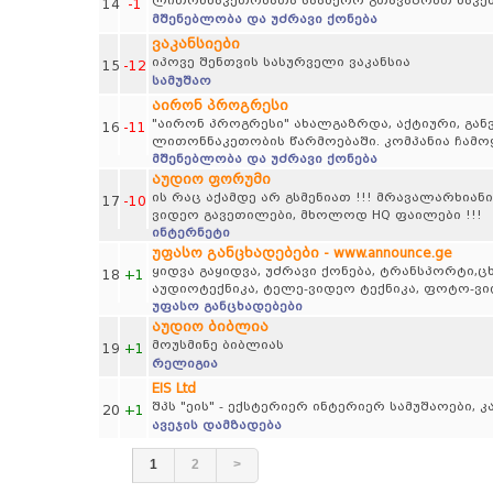
ლითონნაკეთობათა საამქრო გთავაზობთ ნაკე
14
-1
მშენებლობა და უძრავი ქონება
ვაკანსიები
იპოვე შენთვის სასურველი ვაკანსია
15
-12
სამუშაო
აირონ პროგრესი
"აირონ პროგრესი" ახალგაზრდა, აქტიური, გან
16
-11
ლითონნაკეთობის წარმოებაში. კომპანია ჩამო
მშენებლობა და უძრავი ქონება
აუდიო ფორუმი
ის რაც აქამდე არ გსმენიათ !!! მრავალარხიანი
17
-10
ვიდეო გავეთილები, მხოლოდ HQ ფაილები !!!
ინტერნეტი
უფასო განცხადებები - www.announce.ge
ყიდვა გაყიდვა, უძრავი ქონება, ტრანსპორტი,
18
+1
აუდიოტექნიკა, ტელე-ვიდეო ტექნიკა, ფოტო-ვ
უფასო განცხადებები
აუდიო ბიბლია
მოუსმინე ბიბლიას
19
+1
რელიგია
EIS Ltd
შპს "ეის" - ექსტერიერ ინტერიერ სამუშაოები, 
20
+1
ავეჯის დამზადება
1
2
>