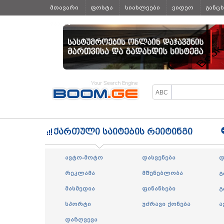
მთავარი
ფოსტა
სიახლეები
ვიდეო
განც
ყველა
ქართული საიტების რეიტინგი
ავტო-მოტო
დასვენება
დ
რეკლამა
მშენებლობა
გ
მასმედია
ფინანსები
გ
სპორტი
უძრავი ქონება
ა
დაზღვევა