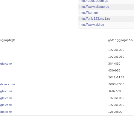
http://cook.boom.ge
http://www.allauto.ge
http://liton.ge
http://only123.my1.ru
http://www.aid.ge
მოვიდნენ
გარჩევადობა
1920x1080
1920x1080
ogle.com/
384x832
430x932
2048x1152
cebook.com/
2000x2000
ogle.com/
360x720
ogle.com/
1920x1080
ogle.com/
1920x1080
ogle.com/
1280x800