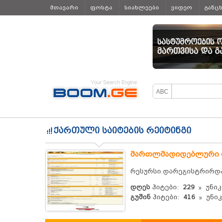
მთავარი
ფოსტა
სიახლეები
ვიდეო
განც
ყველა
ქართული საიტების რეიტინგი
მართლმადიდებლური
რესურსი დარეგისტრირდ
დღეს
ჰიტები:
229
უნიკ
გუშინ
ჰიტები:
416
უნიკ