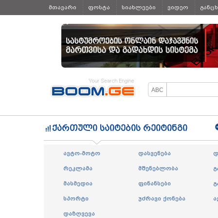
მთავარი
ფოსტა
სიახლეები
ვიდეო
განც
ყველა
ქართული საიტების რეიტინგი
ავტო-მოტო
დასვენება
დ
რეკლამა
მშენებლობა
გ
მასმედია
ფინანსები
გ
სპორტი
უძრავი ქონება
ა
დაზღვევა