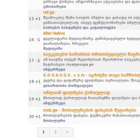
უძრავი ქონება, ინფორმაცია აქციებისა და ფა
ცნობარები
ref.ge
შეამოკლე შენი საიტის ბმული და გახადე ის 
15
+1
განსათავსებლად. ასევე ფუნქციონირებს ბმულე
საძიებო სისტემები და კატალოგები
Alter-Native
ყველაფერი მედიცინაზე, განსხვავებული ხედვებ
16
-1
გაანალიზება, რჩევები
მედიცინა
საუკეთესო ხარისხის ორთოპედიული მატრასე
ამ საიტზე თქვენ შეგიძლიათ შეიძინოთ საუკე
17
-1
მატრასები royalgeorgia.ge
ინტერნეტი
G O G A G G G . c o m - იგრძენი თავი სამშო
უყურე და გადაწერე ფილმები, სერიალები, შოუებ
18
+1
გასართობი პორტალები
ონლაინ ფილმები ქართულად
მხოლოდ ქართულად ნათარგმნი ფილმები და რ
19
+1
ინტერნეტი
mob.ge - მობილურების ფასების შედარება
მობილურების ფასები, ტექნიკური მახასიათებლ
20
+1
მობილური
1
2
>