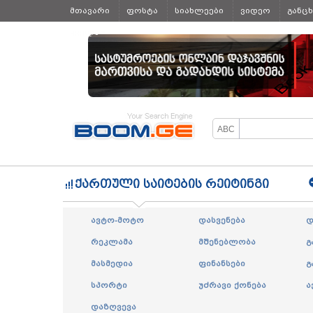
მთავარი
ფოსტა
სიახლეები
ვიდეო
განც
ყველა
ქართული საიტების რეიტინგი
ავტო-მოტო
დასვენება
დ
რეკლამა
მშენებლობა
გ
მასმედია
ფინანსები
გ
სპორტი
უძრავი ქონება
ა
დაზღვევა