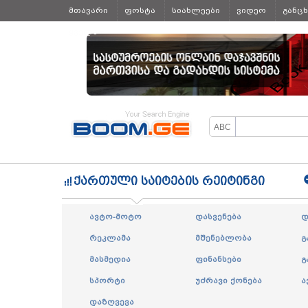
მთავარი
ფოსტა
სიახლეები
ვიდეო
განც
ყველა
ქართული საიტების რეიტინგი
ავტო-მოტო
დასვენება
დ
რეკლამა
მშენებლობა
გ
მასმედია
ფინანსები
გ
სპორტი
უძრავი ქონება
ა
დაზღვევა