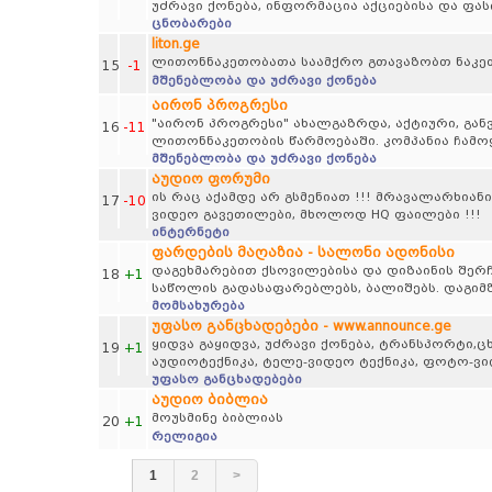
უძრავი ქონება, ინფორმაცია აქციებისა და ფა
ცნობარები
liton.ge
ლითონნაკეთობათა საამქრო გთავაზობთ ნაკე
15
-1
მშენებლობა და უძრავი ქონება
აირონ პროგრესი
"აირონ პროგრესი" ახალგაზრდა, აქტიური, გან
16
-11
ლითონნაკეთობის წარმოებაში. კომპანია ჩამო
მშენებლობა და უძრავი ქონება
აუდიო ფორუმი
ის რაც აქამდე არ გსმენიათ !!! მრავალარხიანი
17
-10
ვიდეო გავეთილები, მხოლოდ HQ ფაილები !!!
ინტერნეტი
ფარდების მაღაზია - სალონი ადონისი
დაგეხმარებით ქსოვილებისა და დიზაინის შერჩ
18
+1
საწოლის გადასაფარებლებს, ბალიშებს. დაგიმზ
მომსახურება
უფასო განცხადებები - www.announce.ge
ყიდვა გაყიდვა, უძრავი ქონება, ტრანსპორტი,
19
+1
აუდიოტექნიკა, ტელე-ვიდეო ტექნიკა, ფოტო-ვ
უფასო განცხადებები
აუდიო ბიბლია
მოუსმინე ბიბლიას
20
+1
რელიგია
1
2
>