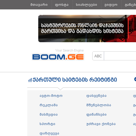
მთავარი
ფოსტა
სიახლეები
ვიდეო
განც
ყველა
ქართული საიტების რეიტინგი
ავტო-მოტო
დასვენება
დ
რეკლამა
მშენებლობა
გ
მასმედია
ფინანსები
გ
სპორტი
უძრავი ქონება
ა
დაზღვევა