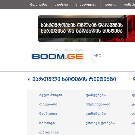
მთავარი
ფოსტა
სიახლეები
ვიდეო
განც
ყველა
ქართული საიტების რეიტინგი
ავტო-მოტო
დასვენება
დ
რეკლამა
მშენებლობა
გ
მასმედია
ფინანსები
გ
სპორტი
უძრავი ქონება
ა
დაზღვევა