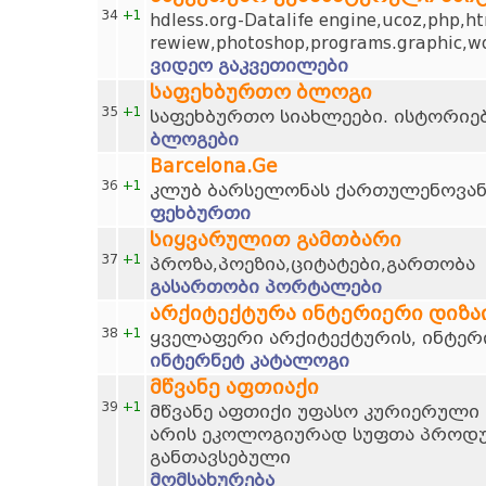
34
+1
hdless.org-Datalife engine,ucoz,php,ht
rewiew,photoshop,programs.graphic,wo
ვიდეო გაკვეთილები
საფეხბურთო ბლოგი
35
+1
საფეხბურთო სიახლეები. ისტორიებ
ბლოგები
Barcelona.Ge
36
+1
კლუბ ბარსელონას ქართულენოვან
ფეხბურთი
სიყვარულით გამთბარი
37
+1
პროზა,პოეზია,ციტატები,გართობა
გასართობი პორტალები
არქიტექტურა ინტერიერი დიზა
38
+1
ყველაფერი არქიტექტურის, ინტერი
ინტერნეტ კატალოგი
მწვანე აფთიაქი
39
+1
მწვანე აფთიქი უფასო კურიერული 
არის ეკოლოგიურად სუფთა პროდუქ
განთავსებული
მომსახურება