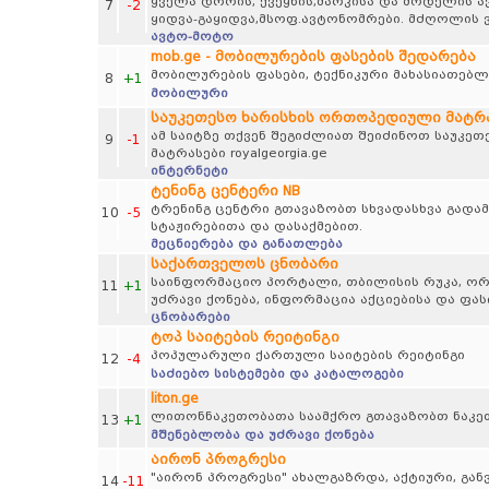
ყველა დროის, ქვეყნის,მარკისა და მოდელის 
7
-2
ყიდვა-გაყიდვა,მსოფ.ავტონომრები. მძღოლის ვ
ავტო-მოტო
mob.ge - მობილურების ფასების შედარება
მობილურების ფასები, ტექნიკური მახასიათებლ
8
+1
მობილური
საუკეთესო ხარისხის ორთოპედიული მატრასე
ამ საიტზე თქვენ შეგიძლიათ შეიძინოთ საუკე
9
-1
მატრასები royalgeorgia.ge
ინტერნეტი
ტენინგ ცენტერი NB
ტრენინგ ცენტრი გთავაზობთ სხვადასხვა გადამ
10
-5
სტაჟირებითა და დასაქმებით.
მეცნიერება და განათლება
საქართველოს ცნობარი
საინფორმაციო პორტალი, თბილისის რუკა, ორგა
11
+1
უძრავი ქონება, ინფორმაცია აქციებისა და ფა
ცნობარები
ტოპ საიტების რეიტინგი
პოპულარული ქართული საიტების რეიტინგი
12
-4
საძიებო სისტემები და კატალოგები
liton.ge
ლითონნაკეთობათა საამქრო გთავაზობთ ნაკე
13
+1
მშენებლობა და უძრავი ქონება
აირონ პროგრესი
"აირონ პროგრესი" ახალგაზრდა, აქტიური, გან
14
-11