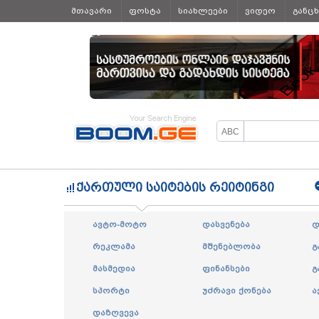
მთავარი
ფოსტა
სიახლეები
ვიდეო
განც
ყველა
ქართული საიტების რეიტინგი
ავტო-მოტო
დასვენება
დ
რეკლამა
მშენებლობა
გ
მასმედია
ფინანსები
გ
სპორტი
უძრავი ქონება
ა
დაზღვევა