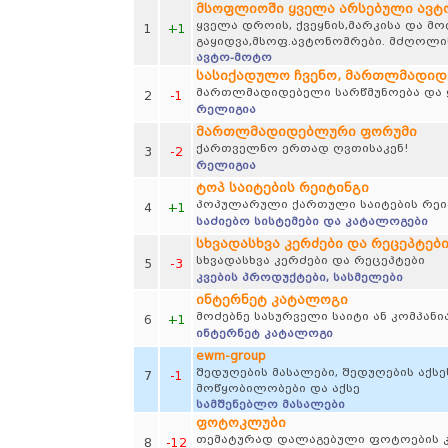
მსოფლიოში ყველა არსებული ავ
ყველა დროის, ქვეყნის,მარკისა და მ
1
+1
გაყიდვა,მსოფ.ავტონომრები. მძღოლის
ავტო-მოტო
სასიქადულო ჩვენო, მართლმადი
მართლმადიდებელი სარწმუნოება და ყ
2
-1
რელიგია
მართლმადიდებლური ფორუმი
ქართველნო ერთად ღვთისაკენ!
3
-2
რელიგია
ტოპ საიტების რეიტინგი
პოპულარული ქართული საიტების რეი
4
+1
საძიებო სისტემები და კატალოგები
სხვადასხვა კერძები და რეცეპტებ
სხვადასხვა კერძები და რეცეპტები
5
-3
კვების პროდუქტები, სასმელები
ინტერნეტ კატალოგი
მოძებნე სასურველი საიტი ან კომპანი
6
+1
ინტერნეტ კატალოგი
ewm-group
შედუღების მასალები, შედუღების აქსე
7
-1
მოწყობილობები და აქსე
სამშენებლო მასალები
ფოტოკლუბი
თემატურად დალაგებული ფოტოების კრე
8
-12