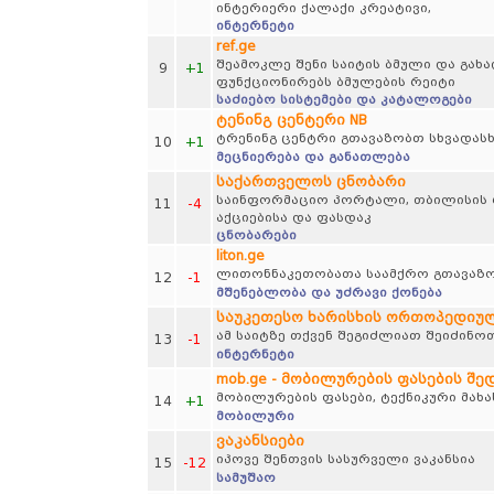
ინტერიერი ქალაქი კრეატივი,
ინტერნეტი
ref.ge
შეამოკლე შენი საიტის ბმული და გახ
9
+1
ფუნქციონირებს ბმულების რეიტი
საძიებო სისტემები და კატალოგები
ტენინგ ცენტერი NB
ტრენინგ ცენტრი გთავაზობთ სხვადასხვ
10
+1
მეცნიერება და განათლება
საქართველოს ცნობარი
საინფორმაციო პორტალი, თბილისის რუ
11
-4
აქციებისა და ფასდაკ
ცნობარები
liton.ge
ლითონნაკეთობათა საამქრო გთავაზო
12
-1
მშენებლობა და უძრავი ქონება
საუკეთესო ხარისხის ორთოპედიული 
ამ საიტზე თქვენ შეგიძლიათ შეიძინოთ
13
-1
ინტერნეტი
mob.ge - მობილურების ფასების შე
მობილურების ფასები, ტექნიკური მახა
14
+1
მობილური
ვაკანსიები
იპოვე შენთვის სასურველი ვაკანსია
15
-12
სამუშაო