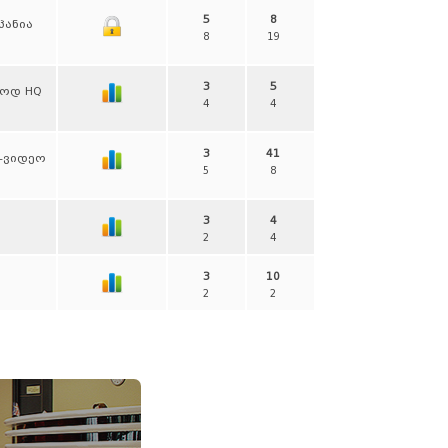
5
8
პანია
8
19
3
5
ლოდ HQ
4
4
3
41
ე-ვიდეო
5
8
3
4
2
4
3
10
2
2