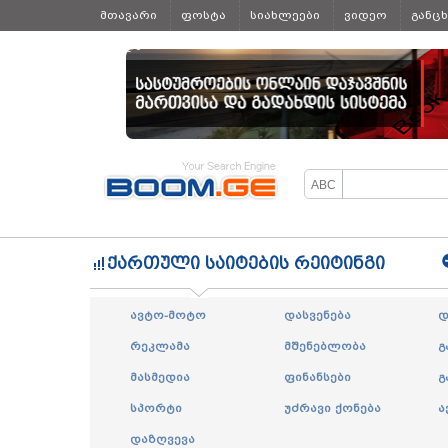
მთავარი
ფოსტა
სიახლეები
ვიდეო
განც
ყველა
ქართული საიტების რეიტინგი
ავტო-მოტო
დასვენება
დ
რეკლამა
მშენებლობა
გ
მასმედია
ფინანსები
გ
სპორტი
უძრავი ქონება
ა
დაზღვევა