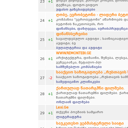
ყიდვა გაყიდვა, უძრავი ქონება, ტრა
23
+1
ტექნიკა, ფოტო-ვიდეო
უფასო განცხადებები
ღობე, ევრობეტონი - ლიდერი ბეტო
კომპანია “ევრობეტონი” აწარმოებს და
24
+1
ბეტონის ნაკეთობებს, რო
ფინანსები, დაზღვევა, იურისპრუდენცი
ფინანსსერვისი
სავალდებულო აუდიტი ; საინიციატივო 
25
+1
აუდიტი; ბუ
ბუღალტერია და აუდიტი
WWW.REMONTEBI.GE
არქიტექტურა, დიზაინი, შენება, ლესვ
26
+1
ვენეციანკა, მეტალო-პლ
სამშენებლო კომპანიები
სააქციო საზოგადოება ,,რუსთავის
სააქციო საზოგადოება ,,რუსთავის სა
27
-2
სამედიცინო კლინიკები
ქართულად ნათარგმნი ფილმები.
ქართულად ნათარგმნი ფილმები. ქარ
28
+1
ნათარგმნი ფილმები.
ონლაინ ფილმები
Lexi.Ge
თქვენი პოეზიის სამყარო
29
+1
ლიტერატურა
საუკეთესო ვებმასტერული საიტი