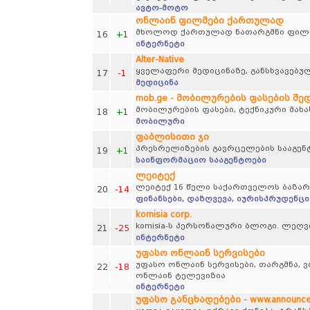
ავტო-მოტო
ონლაინ ფილმები ქართულად
მხოლოდ ქართულად ნათარგმნი ფილმე
16
+1
ინტერნეტი
Alter-Native
ყველაფერი მედიცინაზე, განსხვავებულ
17
-1
მედიცინა
mob.ge - მობილურების ფასების შე
მობილურების ფასები, ტექნიკური მახა
18
+1
მობილური
ფაბლისითი ჯი
პრესრელიზების გავრცელების სააგენ
19
+1
საინფორმაციო სააგენტოები
ლეიტექ
ლეიტექ 16 წელი საქართველოს ბაზარ
20
-14
ფინანსები, დაზღვევა, იურისპრუდენცი
komisia corp.
komisia-ს პერსონალური ბლოგი. ლეღვი
21
-25
ინტერნეტი
უფასო ონლაინ სერვისები
უფასო ონლაინ სერვისები, თარგმნა, ვ
22
-18
ონლაინ ტელევიზია
ინტერნეტი
უფასო განცხადებები - www.announce