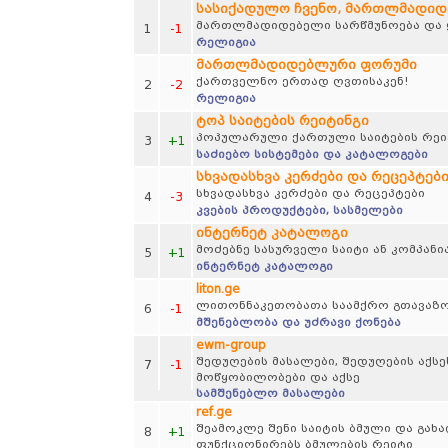
სასიქადულო ჩვენო, მართლმადი
მართლმადიდებელი სარწმუნოება და ყ
1
-1
რელიგია
მართლმადიდებლური ფორუმი
ქართველნო ერთად ღვთისაკენ!
2
-2
რელიგია
ტოპ საიტების რეიტინგი
პოპულარული ქართული საიტების რეი
3
+1
საძიებო სისტემები და კატალოგები
სხვადასხვა კერძები და რეცეპტებ
სხვადასხვა კერძები და რეცეპტები
4
-3
კვების პროდუქტები, სასმელები
ინტერნეტ კატალოგი
მოძებნე სასურველი საიტი ან კომპანი
5
+1
ინტერნეტ კატალოგი
liton.ge
ლითონნაკეთობათა საამქრო გთავაზო
6
-1
მშენებლობა და უძრავი ქონება
ewm-group
შედუღების მასალები, შედუღების აქსე
7
-1
მოწყობილობები და აქსე
სამშენებლო მასალები
ref.ge
შეამოკლე შენი საიტის ბმული და გახ
8
+1
ფუნქციონირებს ბმულების რეიტი