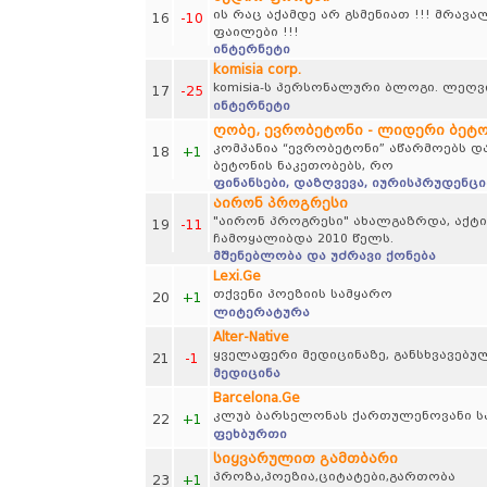
ის რაც აქამდე არ გსმენიათ !!! მრავ
16
-10
ფაილები !!!
ინტერნეტი
komisia corp.
komisia-ს პერსონალური ბლოგი. ლეღვი
17
-25
ინტერნეტი
ღობე, ევრობეტონი - ლიდერი ბეტო
კომპანია “ევრობეტონი” აწარმოებს და
18
+1
ბეტონის ნაკეთობებს, რო
ფინანსები, დაზღვევა, იურისპრუდენცი
აირონ პროგრესი
"აირონ პროგრესი" ახალგაზრდა, აქტი
19
-11
ჩამოყალიბდა 2010 წელს.
მშენებლობა და უძრავი ქონება
Lexi.Ge
თქვენი პოეზიის სამყარო
20
+1
ლიტერატურა
Alter-Native
ყველაფერი მედიცინაზე, განსხვავებულ
21
-1
მედიცინა
Barcelona.Ge
კლუბ ბარსელონას ქართულენოვანი ს
22
+1
ფეხბურთი
სიყვარულით გამთბარი
პროზა,პოეზია,ციტატები,გართობა
23
+1