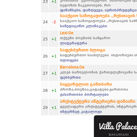
კომპანია “ევრობეტონი” აწარმოებს და
23
+1
ბეტონის ნაკეთობებს, რო
ფინანსები, დაზღვევა, იურისპრუდენცი
სააქციო საზოგადოება ,,რუსთავის
სააქციო საზოგადოება ,,რუსთავის სა
24
-2
სამედიცინო კლინიკები
Lexi.Ge
თქვენი პოეზიის სამყარო
25
+1
ლიტერატურა
საფეხბურთო ბლოგი
საფეხბურთო სიახლეები. ისტორიები.ი
26
+1
ბლოგები
Barcelona.Ge
კლუბ ბარსელონას ქართულენოვანი ს
27
+1
ფეხბურთი
სიყვარულით გამთბარი
პროზა,პოეზია,ციტატები,გართობა
28
+1
გასართობი პორტალები
არქიტექტურა ინტერიერი დიზაინი
ყველაფერი არქიტექტურის, ინტერიერი
29
+1
ინტერნეტ კატალოგი