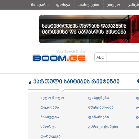
მთავარი
ფოსტა
სიახლეები
ვიდეო
განც
ყველა
ქართული საიტების რეიტინგი
ავტო-მოტო
დასვენება
დ
რეკლამა
მშენებლობა
გ
მასმედია
ფინანსები
გ
სპორტი
უძრავი ქონება
ა
დაზღვევა