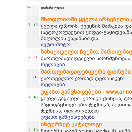
№
დასახელება
მსოფლიოში ყველა არსებული
1
+1
ყველა დროის, ქვეყნის,მარკისა დ
(ავტოკოლექცია) ყიდვა-გაყიდვა,მ
მძღოლის ვაკანსია და
ავტო-მოტო
სასიქადულო ჩვენო, მართლმა
2
-1
მართლმადიდებელი სარწმუნოება დ
რელიგია
მართლმადიდებლური ფორუმი
3
-11
ქართველნო ერთად ღვთისაკენ!
რელიგია
უფასო განცხადებები - www.anno
4
+1
ყიდვა გაყიდვა, უძრავი ქონება, 
საყოფაცხოვრებო ტექნიკა, აუდიოტ
ტექნიკა, ფოტო-ვიდეო
უფასო განცხადებები
ინტერნეტ კატალოგი
5
+1
მოძებნე სასურველი საიტი ან კომპ