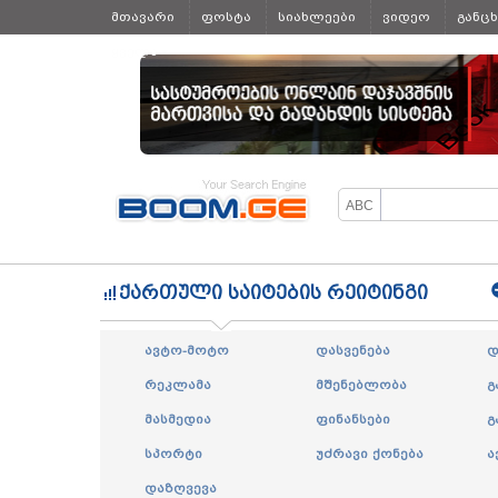
მთავარი
ფოსტა
სიახლეები
ვიდეო
განც
ყველა
ქართული საიტების რეიტინგი
ავტო-მოტო
დასვენება
დ
რეკლამა
მშენებლობა
გ
მასმედია
ფინანსები
გ
სპორტი
უძრავი ქონება
ა
დაზღვევა