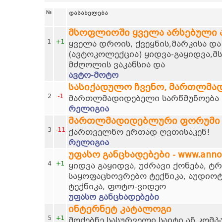
№
დასახელება
მსოფლიოში ყველა არსებული
1
+1
ყველა დროის, ქვეყნის,მარკისა დ
(ავტოკოლექცია) ყიდვა-გაყიდვა,მ
მძღოლის ვაკანსია და
ავტო-მოტო
სასიქადულო ჩვენო, მართლმა
2
-1
მართლმადიდებელი სარწმუნოება დ
რელიგია
მართლმადიდებლური ფორუმი
3
-11
ქართველნო ერთად ღვთისაკენ!
რელიგია
უფასო განცხადებები - www.anno
4
+1
ყიდვა გაყიდვა, უძრავი ქონება, 
საყოფაცხოვრებო ტექნიკა, აუდიოტ
ტექნიკა, ფოტო-ვიდეო
უფასო განცხადებები
ინტერნეტ კატალოგი
5
+1
მოძებნე სასურველი საიტი ან კომპ