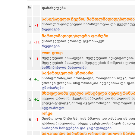
№
დასახელება
სასიქადულო ჩვენო, მართლმადიდებლობა
მართლმადიდებელი სარწმუნოება და ყველაფერ
1
-1
რელიგია
მართლმადიდებლური ფორუმი
ქართველნო ერთად ღვთისაკენ!
2
-11
რელიგია
ewm-group
შედუღების მასალები, შედუღების აქსესუარები,
3
-1
შედუღების მასალები,შედუღების მოწყობილობე
სამშენებლო მასალები
საქართველოს ცნობარი
საინფორმაციო პორტალი, თბილისის რუკა, ორგა
4
+1
უძრავი ქონება, ინფორმაცია აქციებისა და ფა
ცნობარები
მსოფლიოში ყველა არსებული ავტოტრანს
ყველა დროის, ქვეყნის,მარკისა და მოდელის 
5
+1
ყიდვა-გაყიდვა,მსოფ.ავტონომრები. მძღოლის ვ
ავტო-მოტო
ref.ge
შეამოკლე შენი საიტის ბმული და გახადე ის 
6
-1
განსათავსებლად. ასევე ფუნქციონირებს ბმულე
საძიებო სისტემები და კატალოგები
საუკეთესო ხარისხის ორთოპედიული მატრასე