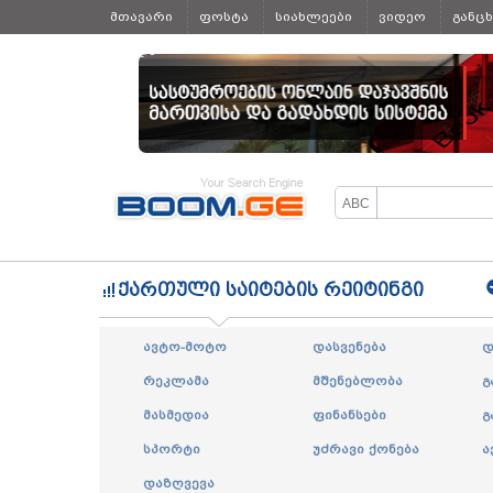
მთავარი
ფოსტა
სიახლეები
ვიდეო
განც
ყველა
ქართული საიტების რეიტინგი
ავტო-მოტო
დასვენება
დ
რეკლამა
მშენებლობა
გ
მასმედია
ფინანსები
გ
სპორტი
უძრავი ქონება
ა
დაზღვევა