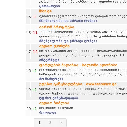
უძრავი ქონება, ინფორმაცია აქციებისა და ფა
ცნობარები
liton.ge
ლითონნაკეთობათა საამქრო გთავაზობთ ნაკე
15
-1
მშენებლობა და უძრავი ქონება
აირონ პროგრესი
"აირონ პროგრესი" ახალგაზრდა, აქტიური, გან
16
-11
ლითონნაკეთობის წარმოებაში. კომპანია ჩამო
მშენებლობა და უძრავი ქონება
აუდიო ფორუმი
ის რაც აქამდე არ გსმენიათ !!! მრავალარხიანი
17
-10
ვიდეო გავეთილები, მხოლოდ HQ ფაილები !!!
ინტერნეტი
ფარდების მაღაზია - სალონი ადონისი
დაგეხმარებით ქსოვილებისა და დიზაინის შერჩ
18
+1
საწოლის გადასაფარებლებს, ბალიშებს. დაგიმზ
მომსახურება
უფასო განცხადებები - www.announce.ge
ყიდვა გაყიდვა, უძრავი ქონება, ტრანსპორტი,
19
+1
აუდიოტექნიკა, ტელე-ვიდეო ტექნიკა, ფოტო-ვ
უფასო განცხადებები
აუდიო ბიბლია
მოუსმინე ბიბლიას
20
+1
რელიგია
1
2
>