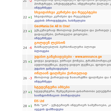
21
-2
პორტრეტი, არქიტექტურა, ინტერიერი ქალაქი კ
ინტერნეტი
სხვადასხვა კერძები და რეცეპტები
სხვადასხვა კერძები და რეცეპტები
22
+1
კვების პროდუქტები, სასმელები
GeoMania.Ge All In One!
ექსკუზიურად მხოლოდ ქართული და ქართულ ენ
23
+1
გადაცემები, ქართველი გოგოები..
ინტერნეტი
გოლდენ ლესსონ
მასწავლებლის პერსონალური ბლოგი
24
-6
ბლოგები
უფასო განცხადებები - www.announce.ge
ყიდვა გაყიდვა, უძრავი ქონება, ტრანსპორტი,
25
+1
აუდიოტექნიკა, ტელე-ვიდეო ტექნიკა, ფოტო-ვ
უფასო განცხადებები
ონლაინ ფილმები ქართულად
მხოლოდ ქართულად ნათარგმნი ფილმები და რ
26
-3
ინტერნეტი
სტუდენტური ამბები
სტუდენტური, შემეცნებით-გასართობი ელექტრ
27
+1
საინფორმაციო პორტალები
EIS Ltd
შპს "ეის" - ექსტერიერ ინტერიერ სამუშაოები, 
28
+1
ავეჯის დამზადება