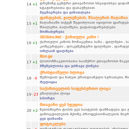
ტრენინგ ცენტრი გთავაზობთ სხვადასხვა გადამ
14
+1
სტაჟირებითა და დასაქმებით.
მეცნიერება და განათლება
ფარდების, ჟალუზების, შპალერის მაღაზია
მაღაზიაში თქვენ შეგიძლიათ იყიდოთ ფარდები, 
15
+1
შპალერი, ბალიშები, გადასაფარებლები
მომსახურება
GEOkino.Net - ქართული კინო !
ქართული კინოს მონაცემთა ბაზა , ფილმები , ს
16
+1
კონცერტები , დოკუმენტური ფილმები , დარდუბ
ონლაინ ფილმები
liton.ge
ლითონნაკეთობათა საამქრო გთავაზობთ ნაკე
17
+1
მშენებლობა და უძრავი ქონება
ქრისტიანული ბლოგი
შემოდით და ნახეთ ქრისტიანული სურათები, წიგნ
18
-9
რელიგია
საქართველოს საფეხბურთო ლიგა
უმაღლესი ლიგა
19
-23
სპორტი
მთავარი ვებ სტუდია
ნებისმიერი ტიპის ვებ საიტების დამზადება დ
20
+2
გამოცდილების მქონე პროფესიონალების მიერ
ვებ დიზაინი
ფოტოკლუბი
თემატურად დალაგებული ფოტოების კრებული, პეი