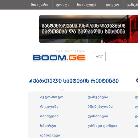
მთავარი
ფოსტა
სიახლეები
ვიდეო
განც
ყველა
ქართული საიტების რეიტინგი
ავტო-მოტო
დასვენება
დ
რეკლამა
მშენებლობა
გ
მასმედია
ფინანსები
გ
სპორტი
უძრავი ქონება
ა
დაზღვევა