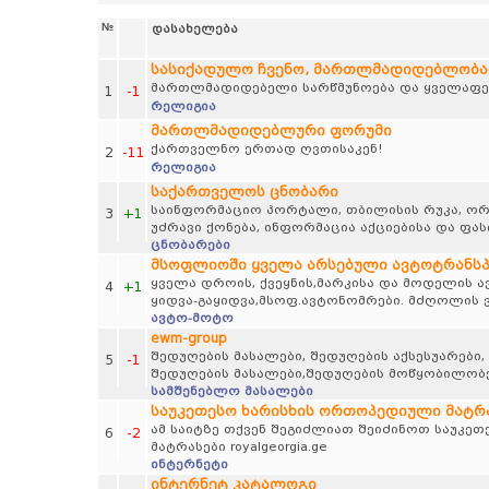
№
დასახელება
სასიქადულო ჩვენო, მართლმადიდებლობა
მართლმადიდებელი სარწმუნოება და ყველაფერ
1
-1
რელიგია
მართლმადიდებლური ფორუმი
ქართველნო ერთად ღვთისაკენ!
2
-11
რელიგია
საქართველოს ცნობარი
საინფორმაციო პორტალი, თბილისის რუკა, ორგა
3
+1
უძრავი ქონება, ინფორმაცია აქციებისა და ფა
ცნობარები
მსოფლიოში ყველა არსებული ავტოტრანს
ყველა დროის, ქვეყნის,მარკისა და მოდელის 
4
+1
ყიდვა-გაყიდვა,მსოფ.ავტონომრები. მძღოლის ვ
ავტო-მოტო
ewm-group
შედუღების მასალები, შედუღების აქსესუარები,
5
-1
შედუღების მასალები,შედუღების მოწყობილობე
სამშენებლო მასალები
საუკეთესო ხარისხის ორთოპედიული მატრასე
ამ საიტზე თქვენ შეგიძლიათ შეიძინოთ საუკე
6
-2
მატრასები royalgeorgia.ge
ინტერნეტი
ინტერნეტ კატალოგი