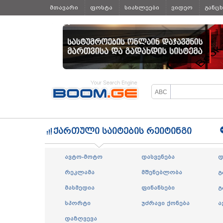
მთავარი
ფოსტა
სიახლეები
ვიდეო
განც
ყველა
ქართული საიტების რეიტინგი
ავტო-მოტო
დასვენება
დ
რეკლამა
მშენებლობა
გ
მასმედია
ფინანსები
გ
სპორტი
უძრავი ქონება
ა
დაზღვევა