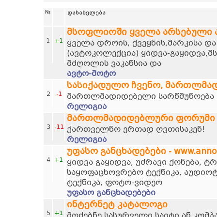
№
დასახელება
მსოფლიოში ყველა არსებული
1
+1
ყველა დროის, ქვეყნის,მარკისა დ
(ავტოკოლექცია) ყიდვა-გაყიდვა,მ
მძღოლის ვაკანსია და
ავტო-მოტო
სასიქადულო ჩვენო, მართლმა
2
-1
მართლმადიდებელი სარწმუნოება დ
რელიგია
მართლმადიდებლური ფორუმი
3
-11
ქართველნო ერთად ღვთისაკენ!
რელიგია
უფასო განცხადებები - www.anno
4
+1
ყიდვა გაყიდვა, უძრავი ქონება, 
საყოფაცხოვრებო ტექნიკა, აუდიოტ
ტექნიკა, ფოტო-ვიდეო
უფასო განცხადებები
ინტერნეტ კატალოგი
5
+1
მოძებნე სასურველი საიტი ან კომპ