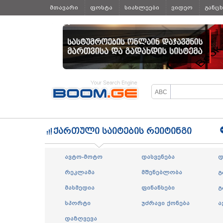
მთავარი
ფოსტა
სიახლეები
ვიდეო
განც
ყველა
ქართული საიტების რეიტინგი
ავტო-მოტო
დასვენება
დ
რეკლამა
მშენებლობა
გ
მასმედია
ფინანსები
გ
სპორტი
უძრავი ქონება
ა
დაზღვევა