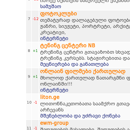
იპოვე შენთვის სასურველი ვაკანსი
სამუშაო
ფოტოკლუბი
7
-12
თემატურად დალაგებული ფოტოების
ჟანრი, სიუჟეტი, პორტრეტი, არქი
კრეატივი,
ინტერნეტი
ტენინგ ცენტერი NB
8
+1
ტრენინგ ცენტრი გთავაზობთ სხვად
ტრენინგ კურსებს. სტაჟირებითა და
მეცნიერება და განათლება
ონლაინ ფილმები ქართულად
9
+1
მხოლოდ ქართულად ნათარგმნი ფი
ონლაინში!!!
ინტერნეტი
liton.ge
10
-1
ლითონნაკეთობათა საამქრო გთავ
არჩევანს
მშენებლობა და უძრავი ქონება
ewm-group
11
-1
შედუღების მასალები, შედუღების ა