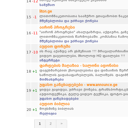
იპოვე შენთვის სასურველი ვაკანსია
14
-12
სამუშაო
liton.ge
ლითონნაკეთობათა საამქრო გთავაზობთ ნაკე
15
-1
მშენებლობა და უძრავი ქონება
აირონ პროგრესი
"აირონ პროგრესი" ახალგაზრდა, აქტიური, გან
16
-11
ლითონნაკეთობის წარმოებაში. კომპანია ჩამო
მშენებლობა და უძრავი ქონება
აუდიო ფორუმი
ის რაც აქამდე არ გსმენიათ !!! მრავალარხიანი
17
-10
ვიდეო გავეთილები, მხოლოდ HQ ფაილები !!!
ინტერნეტი
ფარდების მაღაზია - სალონი ადონისი
დაგეხმარებით ქსოვილებისა და დიზაინის შერჩ
18
+1
საწოლის გადასაფარებლებს, ბალიშებს. დაგიმზ
მომსახურება
უფასო განცხადებები - www.announce.ge
ყიდვა გაყიდვა, უძრავი ქონება, ტრანსპორტი,
19
+1
აუდიოტექნიკა, ტელე-ვიდეო ტექნიკა, ფოტო-ვ
უფასო განცხადებები
აუდიო ბიბლია
მოუსმინე ბიბლიას
20
+1
რელიგია
1
2
>