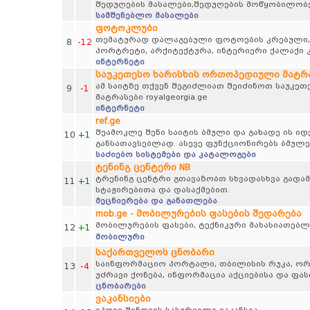
შედუღების მასალები,შედუღების მოწყობილობე
სამშენებლო მასალები
ფოტოკლუბი
თემატურად დალაგებული ფოტოების კრებული, პეი
8
-12
პორტრეტი, არქიტექტურა, ინტერიერი ქალაქი კ
ინტერნეტი
საუკეთესო ხარისხის ორთოპედიული მატრასე
ამ საიტზე თქვენ შეგიძლიათ შეიძინოთ საუკე
9
-1
მატრასები royalgeorgia.ge
ინტერნეტი
ref.ge
შეამოკლე შენი საიტის ბმული და გახადე ის 
10
+1
განსათავსებლად. ასევე ფუნქციონირებს ბმულე
საძიებო სისტემები და კატალოგები
ტენინგ ცენტერი NB
ტრენინგ ცენტრი გთავაზობთ სხვადასხვა გადამ
11
+1
სტაჟირებითა და დასაქმებით.
მეცნიერება და განათლება
mob.ge - მობილურების ფასების შედარება
მობილურების ფასები, ტექნიკური მახასიათებლ
12
+1
მობილური
საქართველოს ცნობარი
საინფორმაციო პორტალი, თბილისის რუკა, ორგა
13
-4
უძრავი ქონება, ინფორმაცია აქციებისა და ფა
ცნობარები
ვაკანსიები