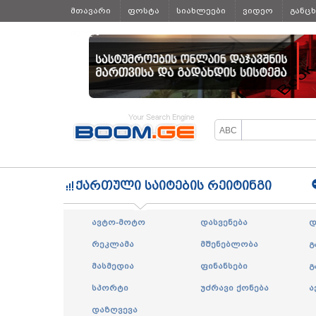
მთავარი
ფოსტა
სიახლეები
ვიდეო
განც
ყველა
ქართული საიტების რეიტინგი
ავტო-მოტო
დასვენება
დ
რეკლამა
მშენებლობა
გ
მასმედია
ფინანსები
გ
სპორტი
უძრავი ქონება
ა
დაზღვევა