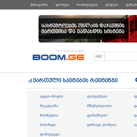
მთავარი
ფოსტა
სიახლეები
ვიდეო
განც
ყველა
ქართული საიტების რეიტინგი
ავტო-მოტო
დასვენება
დ
რეკლამა
მშენებლობა
გ
მასმედია
ფინანსები
გ
სპორტი
უძრავი ქონება
ა
დაზღვევა