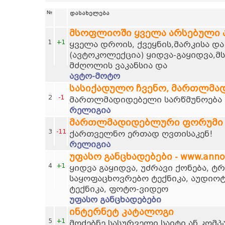
№
დასახელება
მსოფლიოში ყველა არსებული
1
+1
ყველა დროის, ქვეყნის,მარკისა დ
(ავტოკოლექცია) ყიდვა-გაყიდვა,მ
მძღოლის ვაკანსია და
ავტო-მოტო
სასიქადულო ჩვენო, მართლმა
2
-1
მართლმადიდებელი სარწმუნოება დ
რელიგია
მართლმადიდებლური ფორუმი
3
-11
ქართველნო ერთად ღვთისაკენ!
რელიგია
უფასო განცხადებები - www.anno
4
+1
ყიდვა გაყიდვა, უძრავი ქონება, 
საყოფაცხოვრებო ტექნიკა, აუდიოტ
ტექნიკა, ფოტო-ვიდეო
უფასო განცხადებები
ინტერნეტ კატალოგი
5
+1
მოძებნე სასურველი საიტი ან კომპ