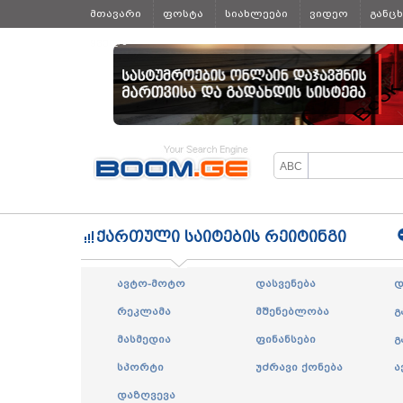
მთავარი
ფოსტა
სიახლეები
ვიდეო
განც
ყველა
ქართული საიტების რეიტინგი
ავტო-მოტო
დასვენება
დ
რეკლამა
მშენებლობა
გ
მასმედია
ფინანსები
გ
სპორტი
უძრავი ქონება
ა
დაზღვევა