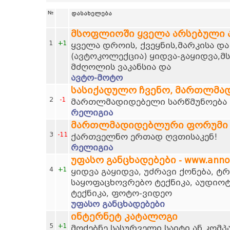
№
დასახელება
მსოფლიოში ყველა არსებული
1
+1
ყველა დროის, ქვეყნის,მარკისა დ
(ავტოკოლექცია) ყიდვა-გაყიდვა,მ
მძღოლის ვაკანსია და
ავტო-მოტო
სასიქადულო ჩვენო, მართლმა
2
-1
მართლმადიდებელი სარწმუნოება დ
რელიგია
მართლმადიდებლური ფორუმი
3
-11
ქართველნო ერთად ღვთისაკენ!
რელიგია
უფასო განცხადებები - www.anno
4
+1
ყიდვა გაყიდვა, უძრავი ქონება, 
საყოფაცხოვრებო ტექნიკა, აუდიოტ
ტექნიკა, ფოტო-ვიდეო
უფასო განცხადებები
ინტერნეტ კატალოგი
5
+1
მოძებნე სასურველი საიტი ან კომპ