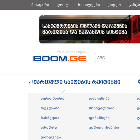
მთავარი
ფოსტა
სიახლეები
ვიდეო
განც
ყველა
ქართული საიტების რეიტინგი
ავტო-მოტო
დასვენება
დ
რეკლამა
მშენებლობა
გ
მასმედია
ფინანსები
გ
სპორტი
უძრავი ქონება
ა
დაზღვევა