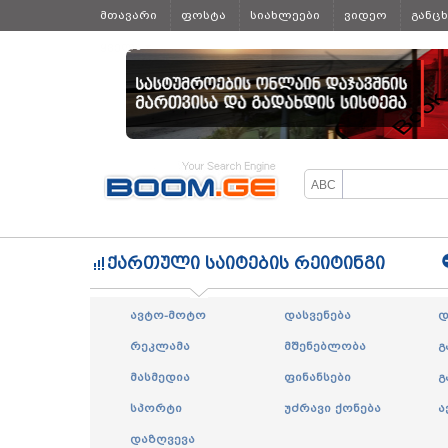
მთავარი
ფოსტა
სიახლეები
ვიდეო
განც
ყველა
ქართული საიტების რეიტინგი
ავტო-მოტო
დასვენება
დ
რეკლამა
მშენებლობა
გ
მასმედია
ფინანსები
გ
სპორტი
უძრავი ქონება
ა
დაზღვევა