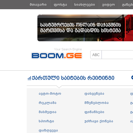
მთავარი
ფოსტა
სიახლეები
ვიდეო
განც
ყველა
ქართული საიტების რეიტინგი
ავტო-მოტო
დასვენება
დ
რეკლამა
მშენებლობა
გ
მასმედია
ფინანსები
გ
სპორტი
უძრავი ქონება
ა
დაზღვევა