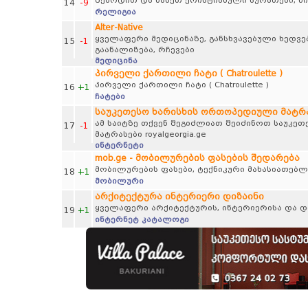
შემოდით და ნახეთ ქრისტიანული სურათები, წიგნ
14
-9
რელიგია
Alter-Native
ყველაფერი მედიცინაზე, განსხვავებული ხედვებ
15
-1
გაანალიზება, რჩევები
მედიცინა
პირველი ქართილი ჩატი ( Chatroulette )
პირველი ქართილი ჩატი ( Chatroulette )
16
+1
ჩატები
საუკეთესო ხარისხის ორთოპედიული მატრასე
ამ საიტზე თქვენ შეგიძლიათ შეიძინოთ საუკე
17
-1
მატრასები royalgeorgia.ge
ინტერნეტი
mob.ge - მობილურების ფასების შედარება
მობილურების ფასები, ტექნიკური მახასიათებლ
18
+1
მობილური
არქიტექტურა ინტერიერი დიზაინი
ყველაფერი არქიტექტურის, ინტერიერისა და დი
19
+1
ინტერნეტ კატალოგი