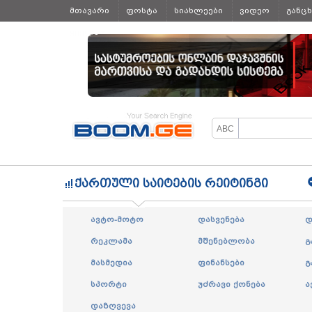
მთავარი
ფოსტა
სიახლეები
ვიდეო
განც
ყველა
ქართული საიტების რეიტინგი
ავტო-მოტო
დასვენება
დ
რეკლამა
მშენებლობა
გ
მასმედია
ფინანსები
გ
სპორტი
უძრავი ქონება
ა
დაზღვევა