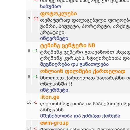
იპოვე შენთვის სასურველი ვაკანსი
სამუშაო
ფოტოკლუბი
7
-12
თემატურად დალაგებული ფოტოების
ჟანრი, სიუჟეტი, პორტრეტი, არქი
კრეატივი,
ინტერნეტი
ტენინგ ცენტერი NB
8
+1
ტრენინგ ცენტრი გთავაზობთ სხვად
ტრენინგ კურსებს. სტაჟირებითა და
მეცნიერება და განათლება
ონლაინ ფილმები ქართულად
9
+1
მხოლოდ ქართულად ნათარგმნი ფი
ონლაინში!!!
ინტერნეტი
liton.ge
10
-1
ლითონნაკეთობათა საამქრო გთავ
არჩევანს
მშენებლობა და უძრავი ქონება
ewm-group
11
-1
შედუღების მასალები, შედუღების ა