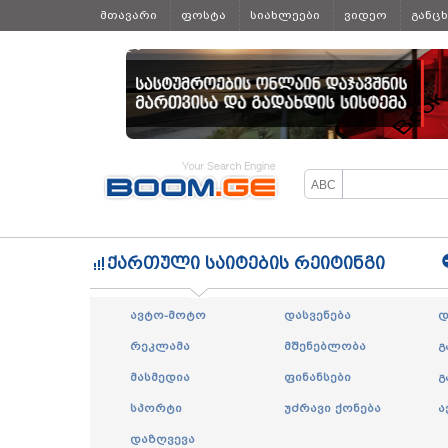
მთავარი
ფოსტა
სიახლეები
ვიდეო
განც
ყველა
ქართული საიტების რეიტინგი
ავტო-მოტო
დასვენება
დ
რეკლამა
მშენებლობა
გ
მასმედია
ფინანსები
გ
სპორტი
უძრავი ქონება
ა
დაზღვევა