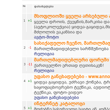
№
დასახელება
მსოფლიოში ყველა არსებული
1
+1
ყველა დროის, ქვეყნის,მარკისა დ
(ავტოკოლექცია) ყიდვა-გაყიდვა,მ
მძღოლის ვაკანსია და
ავტო-მოტო
სასიქადულო ჩვენო, მართლმა
2
-1
მართლმადიდებელი სარწმუნოება დ
რელიგია
მართლმადიდებლური ფორუმი
3
-11
ქართველნო ერთად ღვთისაკენ!
რელიგია
უფასო განცხადებები - www.anno
4
+1
ყიდვა გაყიდვა, უძრავი ქონება, 
საყოფაცხოვრებო ტექნიკა, აუდიოტ
ტექნიკა, ფოტო-ვიდეო
უფასო განცხადებები
ინტერნეტ კატალოგი
5
+1
მოძებნე სასურველი საიტი ან კომპ