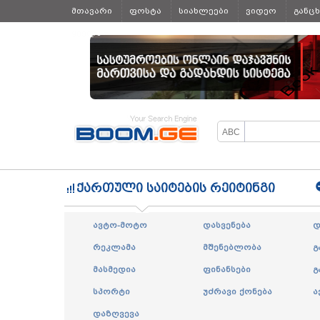
მთავარი
ფოსტა
სიახლეები
ვიდეო
განც
ყველა
ქართული საიტების რეიტინგი
ავტო-მოტო
დასვენება
დ
რეკლამა
მშენებლობა
გ
მასმედია
ფინანსები
გ
სპორტი
უძრავი ქონება
ა
დაზღვევა