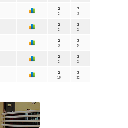
2
7
2
3
2
2
2
2
2
3
3
5
2
2
2
2
2
3
18
32