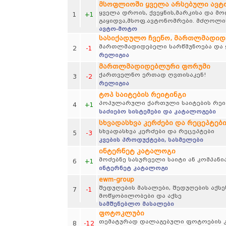
მსოფლიოში ყველა არსებული ავ
ყველა დროის, ქვეყნის,მარკისა და მ
1
+1
გაყიდვა,მსოფ.ავტონომრები. მძღოლის
ავტო-მოტო
სასიქადულო ჩვენო, მართლმადი
მართლმადიდებელი სარწმუნოება და ყ
2
-1
რელიგია
მართლმადიდებლური ფორუმი
ქართველნო ერთად ღვთისაკენ!
3
-2
რელიგია
ტოპ საიტების რეიტინგი
პოპულარული ქართული საიტების რეი
4
+1
საძიებო სისტემები და კატალოგები
სხვადასხვა კერძები და რეცეპტებ
სხვადასხვა კერძები და რეცეპტები
5
-3
კვების პროდუქტები, სასმელები
ინტერნეტ კატალოგი
მოძებნე სასურველი საიტი ან კომპანი
6
+1
ინტერნეტ კატალოგი
ewm-group
შედუღების მასალები, შედუღების აქსე
7
-1
მოწყობილობები და აქსე
სამშენებლო მასალები
ფოტოკლუბი
თემატურად დალაგებული ფოტოების კრე
8
-12