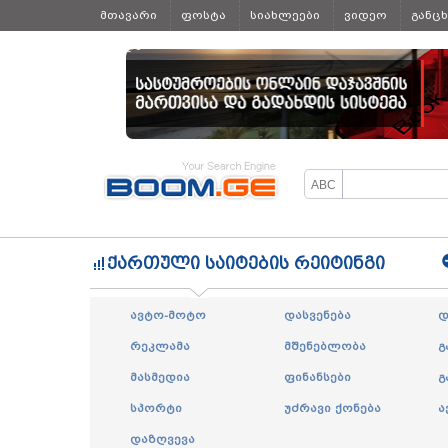
მთავარი
ფოსტა
სიახლეები
ვიდეო
განც
ყველა
ქართული საიტების რეიტინგი
ავტო-მოტო
დასვენება
დ
რეკლამა
მშენებლობა
გ
მასმედია
ფინანსები
გ
სპორტი
უძრავი ქონება
ა
დაზღვევა