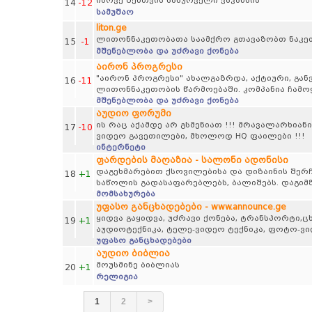
იპოვე შენთვის სასურველი ვაკანსია
14
-12
სამუშაო
liton.ge
ლითონნაკეთობათა საამქრო გთავაზობთ ნაკე
15
-1
მშენებლობა და უძრავი ქონება
აირონ პროგრესი
"აირონ პროგრესი" ახალგაზრდა, აქტიური, გან
16
-11
ლითონნაკეთობის წარმოებაში. კომპანია ჩამო
მშენებლობა და უძრავი ქონება
აუდიო ფორუმი
ის რაც აქამდე არ გსმენიათ !!! მრავალარხიანი
17
-10
ვიდეო გავეთილები, მხოლოდ HQ ფაილები !!!
ინტერნეტი
ფარდების მაღაზია - სალონი ადონისი
დაგეხმარებით ქსოვილებისა და დიზაინის შერჩ
18
+1
საწოლის გადასაფარებლებს, ბალიშებს. დაგიმზ
მომსახურება
უფასო განცხადებები - www.announce.ge
ყიდვა გაყიდვა, უძრავი ქონება, ტრანსპორტი,
19
+1
აუდიოტექნიკა, ტელე-ვიდეო ტექნიკა, ფოტო-ვ
უფასო განცხადებები
აუდიო ბიბლია
მოუსმინე ბიბლიას
20
+1
რელიგია
1
2
>