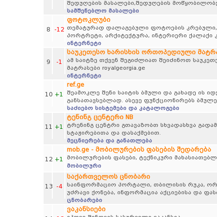
შედუღების მასალები,შედუღების მოწყობილობე
სამშენებლო მასალები
ფოტოკლუბი
თემატურად დალაგებული ფოტოების კრებული, პეი
8
-12
პორტრეტი, არქიტექტურა, ინტერიერი ქალაქი კ
ინტერნეტი
საუკეთესო ხარისხის ორთოპედიული მატრასე
ამ საიტზე თქვენ შეგიძლიათ შეიძინოთ საუკე
9
-1
მატრასები royalgeorgia.ge
ინტერნეტი
ref.ge
შეამოკლე შენი საიტის ბმული და გახადე ის 
10
+1
განსათავსებლად. ასევე ფუნქციონირებს ბმულე
საძიებო სისტემები და კატალოგები
ტენინგ ცენტერი NB
ტრენინგ ცენტრი გთავაზობთ სხვადასხვა გადამ
11
+1
სტაჟირებითა და დასაქმებით.
მეცნიერება და განათლება
mob.ge - მობილურების ფასების შედარება
მობილურების ფასები, ტექნიკური მახასიათებლ
12
+1
მობილური
საქართველოს ცნობარი
საინფორმაციო პორტალი, თბილისის რუკა, ორგა
13
-4
უძრავი ქონება, ინფორმაცია აქციებისა და ფა
ცნობარები
ვაკანსიები