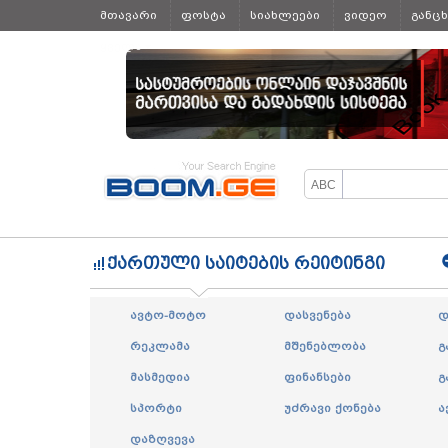
მთავარი
ფოსტა
სიახლეები
ვიდეო
განც
ყველა
ქართული საიტების რეიტინგი
ავტო-მოტო
დასვენება
დ
რეკლამა
მშენებლობა
გ
მასმედია
ფინანსები
გ
სპორტი
უძრავი ქონება
ა
დაზღვევა