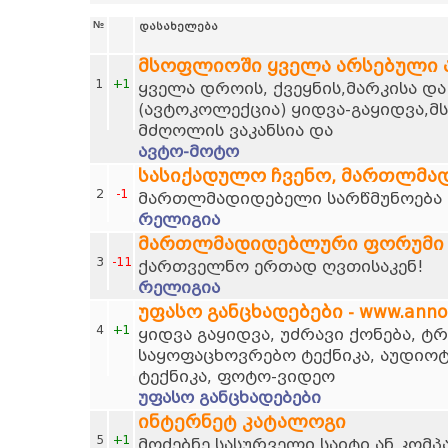
№
დასახელება
მსოფლიოში ყველა არსებული
1
+1
ყველა დროის, ქვეყნის,მარკისა დ
(ავტოკოლექცია) ყიდვა-გაყიდვა,მ
მძღოლის ვაკანსია და
ავტო-მოტო
სასიქადულო ჩვენო, მართლმა
2
-1
მართლმადიდებელი სარწმუნოება დ
რელიგია
მართლმადიდებლური ფორუმი
3
-11
ქართველნო ერთად ღვთისაკენ!
რელიგია
უფასო განცხადებები - www.anno
4
+1
ყიდვა გაყიდვა, უძრავი ქონება, 
საყოფაცხოვრებო ტექნიკა, აუდიოტ
ტექნიკა, ფოტო-ვიდეო
უფასო განცხადებები
ინტერნეტ კატალოგი
5
+1
მოძებნე სასურველი საიტი ან კომპ