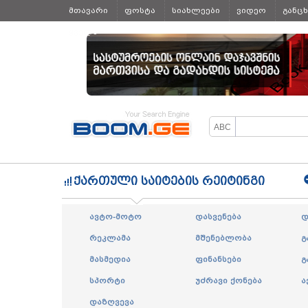
მთავარი
ფოსტა
სიახლეები
ვიდეო
განც
ყველა
ქართული საიტების რეიტინგი
ავტო-მოტო
დასვენება
დ
რეკლამა
მშენებლობა
გ
მასმედია
ფინანსები
გ
სპორტი
უძრავი ქონება
ა
დაზღვევა