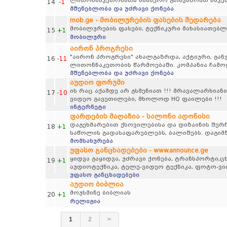
ლითონნაკეთობათა საამქრო გთავაზობთ ნაკე
14
-1
მშენებლობა და უძრავი ქონება
mob.ge - მობილურების ფასების შედარება
მობილურების ფასები, ტექნიკური მახასიათებლ
15
+1
მობილური
აირონ პროგრესი
"აირონ პროგრესი" ახალგაზრდა, აქტიური, გან
16
-11
ლითონნაკეთობის წარმოებაში. კომპანია ჩამო
მშენებლობა და უძრავი ქონება
აუდიო ფორუმი
ის რაც აქამდე არ გსმენიათ !!! მრავალარხიანი
17
-10
ვიდეო გავეთილები, მხოლოდ HQ ფაილები !!!
ინტერნეტი
ფარდების მაღაზია - სალონი ადონისი
დაგეხმარებით ქსოვილებისა და დიზაინის შერჩ
18
+1
საწოლის გადასაფარებლებს, ბალიშებს. დაგიმზ
მომსახურება
უფასო განცხადებები - www.announce.ge
ყიდვა გაყიდვა, უძრავი ქონება, ტრანსპორტი,
19
+1
აუდიოტექნიკა, ტელე-ვიდეო ტექნიკა, ფოტო-ვ
უფასო განცხადებები
აუდიო ბიბლია
მოუსმინე ბიბლიას
20
+1
რელიგია
1
2
>