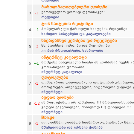
რელიგია
მართლმადიდებლური ფორუმი
ქართველნო ერთად ღვთისაკენ!
3
-1
რელიგია
ტოპ საიტების რეიტინგი
პოპულარული ქართული საიტების რეიტინგი
4
+1
საძიებო სისტემები და კატალოგები
სხვადასხვა კერძები და რეცეპტები
სხვადასხვა კერძები და რეცეპტები
5
-3
კვების პროდუქტები, სასმელები
ინტერნეტ კატალოგი
მოძებნე სასურველი საიტი ან კომპანია ჩვენს
6
+1
კომპანიების ცნობარი.
ინტერნეტ კატალოგი
ფოტოკლუბი
თემატურად დალაგებული ფოტოების კრებული, პეი
7
-1
პორტრეტი, არქიტექტურა, ინტერიერი ქალაქი კ
ინტერნეტი
აუდიო ფორუმი
ის რაც აქამდე არ გსმენიათ !!! მრავალარხიანი
8
-12
ვიდეო გავეთილები, მხოლოდ HQ ფაილები !!!
ინტერნეტი
liton.ge
ლითონნაკეთობათა საამქრო გთავაზობთ ნაკე
9
-1
მშენებლობა და უძრავი ქონება